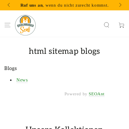
ZUM INHALT
Ruf uns an
, wenn du nicht zurecht kommst.
4.
SPRINGEN
Warenko
html sitemap blogs
Blogs
News
Powered by
SEOAnt